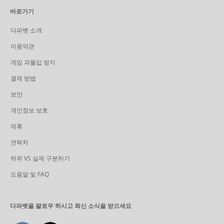
바로가기
다파벳 소개
이용약관
게임 과몰입 방지
결제 방법
보안
개인정보 보호
제휴
연락처
허위 VS 실제 구분하기
도움말 및 FAQ
다파벳을 팔로우 하시고 최신 소식을 받으세요