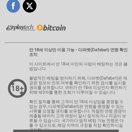
만 18세 이상만 이용 가능 - 다파벳(Dafabet) 연령 확인
조치
이 사이트에서 만 18세 미만의 사람이 베팅하는 것은 불
법입니다.
불법적인 베팅을 방지하기 위해, 다파벳(Dafabet)은 제
공된 정보의 진위 여부를 확인하기 위한 검사를 실시할
권리를 보유합니다. 귀하가 만 18세 이상인지 확인하기
위해 제3자를 통한 조회가 이루어질 수 있습니다.
확인 절차를 통해 고객이 만 18세 이상임을 증명할 수
없는 경우, 다파벳(Dafabet)은 연령을 증명할 수 있는
서류를 요청할 권리를 보유합니다. 적절한 연령 증명이
제출될 때까지 고객 계정이 일시 정지되거나 자금이 보
류될 수 있습니다. 국가마다 법적 베팅 가능 연령은 다
를 수 있으므로, 해당 지역의 규정을 직접 확인하시길
권장합니다.