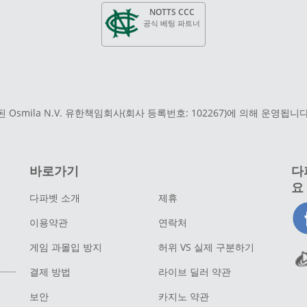
NOTTS CCC
공식 베팅 파트너
된 Osmila N.V. 유한책임회사(회사 등록번호: 102267)에 의해 운영됩니다.
바로가기
다
요
다파벳 소개
제휴
이용약관
연락처
게임 과몰입 방지
허위 VS 실제 구분하기
결제 방법
라이브 딜러 약관
보안
카지노 약관