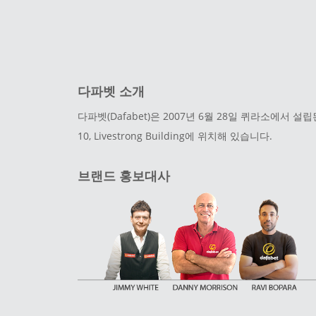
다파벳 소개
다파벳(Dafabet)은 2007년 6월 28일 퀴라소에서 설립
10, Livestrong Building에 위치해 있습니다.
브랜드 홍보대사