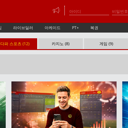
임
라이브딜러
아케이드
PT+
복권
다파 스포츠 (12)
카지노 (8)
게임 (9)