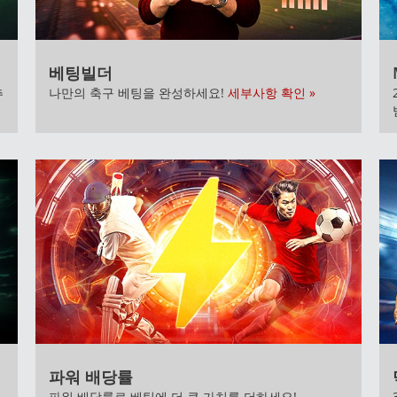
베팅빌더
추
나만의 축구 베팅을 완성하세요!
세부사항 확인 »
파워 배당률
파워 배당률로 베팅에 더 큰 가치를 더하세요!