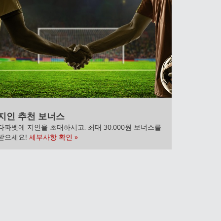
지인 추천 보너스
다파벳에 지인을 초대하시고, 최대 30,000원 보너스를
받으세요!
세부사항 확인 »