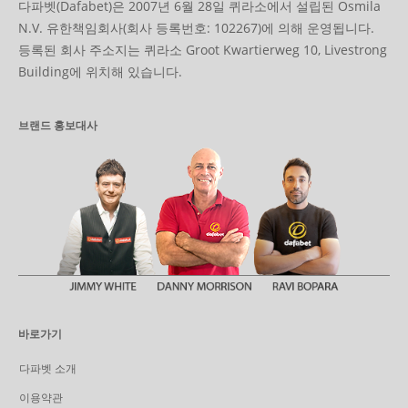
다파벳(Dafabet)은 2007년 6월 28일 퀴라소에서 설립된 Osmila
N.V. 유한책임회사(회사 등록번호: 102267)에 의해 운영됩니다.
등록된 회사 주소지는 퀴라소 Groot Kwartierweg 10, Livestrong
Building에 위치해 있습니다.
브랜드 홍보대사
바로가기
다파벳 소개
이용약관