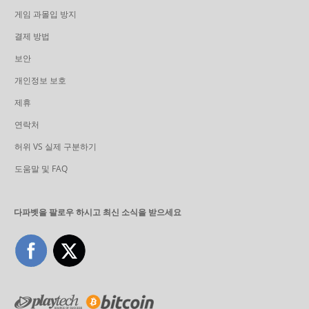
게임 과몰입 방지
결제 방법
보안
개인정보 보호
제휴
연락처
허위 VS 실제 구분하기
도움말 및 FAQ
다파벳을 팔로우 하시고 최신 소식을 받으세요