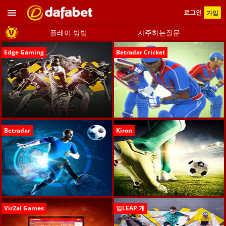
로그인
가입
플레이 방법
자주하는질문
Edge Gaming
Betradar Cricket
Betradar
Kiron
Vir2al Games
임LEAP 게