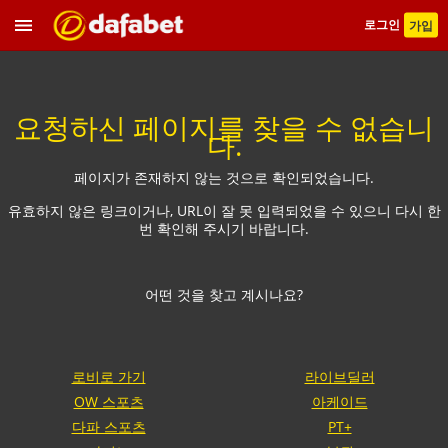
로그인
가입
요청하신 페이지를 찾을 수 없습니
다.
페이지가 존재하지 않는 것으로 확인되었습니다.
유효하지 않은 링크이거나, URL이 잘 못 입력되었을 수 있으니 다시 한
번 확인해 주시기 바랍니다.
어떤 것을 찾고 계시나요?
로비로 가기
라이브딜러
OW 스포츠
아케이드
다파 스포츠
PT+