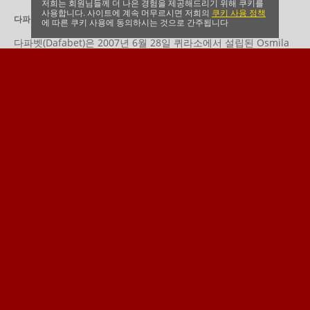
저희는 회원님들께 더 나은 경험을 제공해드리기 위해 쿠키를
사용합니다. 사이트에 계속 머무르시면 저희의
쿠키 사용 정책
다파벳 소개
에 따른 쿠키 사용에 동의하시는 것으로 간주됩니다
다파벳(Dafabet)은 2007년 6월 28일 퀴라소에서 설립된 Osmila
N.V. 유한책임회사(회사 등록번호: 102267)에 의해 운영됩니다.
등록된 회사 주소지는 퀴라소 Groot Kwartierweg 10, Livestrong
Building에 위치해 있습니다.
브랜드 홍보대사
바로가기