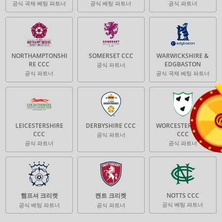
공식 국제 베팅 파트너
공식 베팅 파트너
공식 파트너
NORTHAMPTONSHI
SOMERSET CCC
WARWICKSHIRE &
RE CCC
EDGBASTON
공식 파트너
공식 파트너
공식 국제 베팅 파트너
LEICESTERSHIRE
DERBYSHIRE CCC
WORCESTERSHIRE
CCC
CCC
공식 파트너
공식 파트너
공식 파트너
햄프셔 크리켓
켄트 크리켓
NOTTS CCC
공식 베팅 파트너
공식 베팅 파트너
공식 파트너