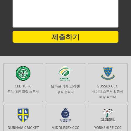
제출하기
CELTIC FC
남아프리카 크리켓
SUSSEX CCC
공식 메인 클럽 스폰서
메이저 스폰서 & 공식
공식 협력사
베팅 파트너
DURHAM CRICKET
MIDDLESEX CCC
YORKSHIRE CCC