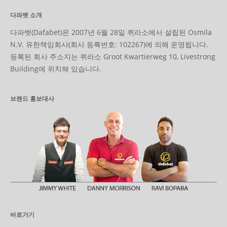
다파벳 소개
다파벳(Dafabet)은 2007년 6월 28일 퀴라소에서 설립된 Osmila
N.V. 유한책임회사(회사 등록번호: 102267)에 의해 운영됩니다.
등록된 회사 주소지는 퀴라소 Groot Kwartierweg 10, Livestrong
Building에 위치해 있습니다.
브랜드 홍보대사
바로가기