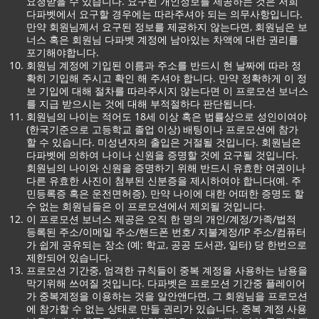
요청받을 수 있습니다. 요구된 개인정보를 제공하는 것은 저희
다파벳에서 요구할 경우에는 따라주셔야 되는 의무사항입니다.
만약 회원님께서 요구된 정보를 제공하지 않는다면, 회원님은 보
너스 혹은 회원님 다파벳 계정에 남아있는 차액에 대란 권리를
포기해야합니다.
회원님 계정에 기입된 이름과 주소를 반드시 현 날짜에 따라 정
확히 기입해 주시고 확인 해 주셔야 합니다. 만약 정확하게 이 정
보 기입에 대해 절차를 따라주시지 않는다면 이 프로모션 보너스
를 지급 받으시는 것에 대해 부적절하다 판단됩니다.
회원님의 나이는 적어도 18세 이상 혹은 법률상으로 성인이여야
(한국기준으로 고등학교 졸업 이상) 배팅이나 프로모션에 참가
할 수 있습니다. 미성년자의 출입은 거절될 것입니다. 회원님은
다파벳에 의하여 나이나 신원을 증명할 것에 요구될 것입니다.
회원님의 나이와 신원을 증명하기 위해 반드시 유효한 여권이나
다른 유효한 사진이 첨부된 신분증을 제시하여야 합니다(예. 주
민등록증 혹은 운전면허증). 만약 나이에 대한 어떠한 증명도 할
수 없는 회원님들은 이 프로모션에서 제외될 것입니다.
이 프로모션 보너스 제공은 오직 한 명의 개인/계정/가족/법적
등록된 주소/이메일 주소/핸드폰 번호/ 지불계정/IP 주소/컴퓨터
가 쉽게 공유되는 장소 (예: 학교, 공공 도서관, 일터) 당 한번으로
제한되어 있습니다.
프로모션 기간중, 엄격한 규칙들이 중복 계정을 사용하는 남용을
막기위해 쓰여질 것입니다. 다파벳은 프로모션 기간중 플레이어
가 중복계정을 이용하는 것을 알안앤다면, 그 회원님을 프로모션
에 참가할 수 없는 상태로 만들 권리가 있습니다. 중복 계정 사용