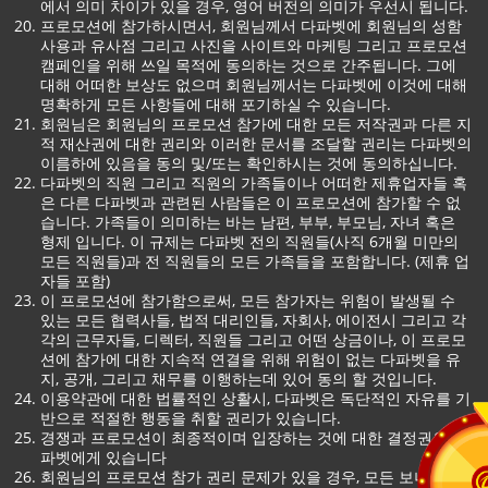
에서 의미 차이가 있을 경우, 영어 버전의 의미가 우선시 됩니다.
프로모션에 참가하시면서, 회원님께서 다파벳에 회원님의 성함
사용과 유사점 그리고 사진을 사이트와 마케팅 그리고 프로모션
캠페인을 위해 쓰일 목적에 동의하는 것으로 간주됩니다. 그에
대해 어떠한 보상도 없으며 회원님께서는 다파벳에 이것에 대해
명확하게 모든 사항들에 대해 포기하실 수 있습니다.
회원님은 회원님의 프로모션 참가에 대한 모든 저작권과 다른 지
적 재산권에 대한 권리와 이러한 문서를 조달할 권리는 다파벳의
이름하에 있음을 동의 및/또는 확인하시는 것에 동의하십니다.
다파벳의 직원 그리고 직원의 가족들이나 어떠한 제휴업자들 혹
은 다른 다파벳과 관련된 사람들은 이 프로모션에 참가할 수 없
습니다. 가족들이 의미하는 바는 남편, 부부, 부모님, 자녀 혹은
형제 입니다. 이 규제는 다파벳 전의 직원들(사직 6개월 미만의
모든 직원들)과 전 직원들의 모든 가족들을 포함합니다. (제휴 업
자들 포함)
이 프로모션에 참가함으로써, 모든 참가자는 위험이 발생될 수
있는 모든 협력사들, 법적 대리인들, 자회사, 에이전시 그리고 각
각의 근무자들, 디렉터, 직원들 그리고 어떤 상금이나, 이 프로모
션에 참가에 대한 지속적 연결을 위해 위험이 없는 다파벳을 유
지, 공개, 그리고 채무를 이행하는데 있어 동의 할 것입니다.
이용약관에 대한 법률적인 상활시, 다파벳은 독단적인 자유를 기
반으로 적절한 행동을 취할 권리가 있습니다.
경쟁과 프로모션이 최종적이며 입장하는 것에 대한 결정권은 다
파벳에게 있습니다
회원님의 프로모션 참가 권리 문제가 있을 경우, 모든 보너스 보