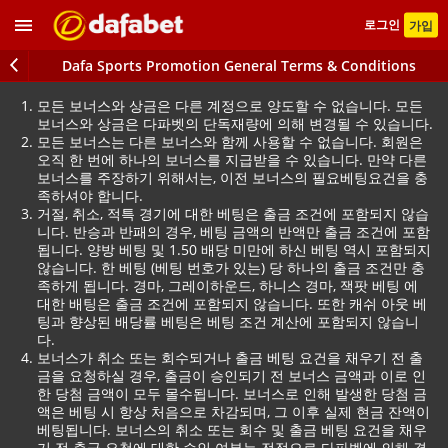
로그인
가입
Dafa Sports Promotion General Terms & Conditions
모든 보너스와 상금은 다른 계정으로 양도할 수 없습니다. 모든
보너스와 상금은 다파벳의 단독재량에 의해 변경될 수 있습니다.
모든 보너스는 다른 보너스와 함께 사용할 수 없습니다. 회원은
오직 한 번에 하나의 보너스를 지급받을 수 있습니다. 만약 다른
보너스를 주장하기 위해서는, 이전 보너스의 필요베팅요건을 충
족하셔야 합니다.
거절, 취소, 적특 경기에 대한 베팅은 출금 조건에 포함되지 않습
니다. 반승과 반패의 경우, 베팅 금액의 반액만 출금 조건에 포함
됩니다. 양방 베팅 및 1.50 배당 미만에 하신 베팅 역시 포함되지
않습니다. 한 베팅 (베팅 번호가 있는) 당 하나의 출금 조건만 충
족하게 됩니다. 경마, 그레이하운드, 하니스 경마, 잭팟 베팅 에
대한 배팅은 출금 조건에 포함되지 않습니다. 또한 캐쉬 아웃 베
팅과 향상된 배당률 베팅은 베팅 조건 계산에 포함되지 않습니
다.
보너스가 취소 또는 회수되거나 출금 베팅 요건을 채우기 전 출
금을 요청하실 경우, 출금이 승인되기 전 보너스 금액과 이로 인
한 당첨 금액이 모두 몰수됩니다. 보너스로 인해 발생한 당첨 금
액은 베팅 시 항상 처음으로 차감되며, 그 이후 실제 현금 잔액이
베팅됩니다. 보너스의 취소 또는 회수 및 출금 베팅 요건을 채우
기 전 출금 요청에 대한 승인 여부는 전적으로 다파벳에 의해 결