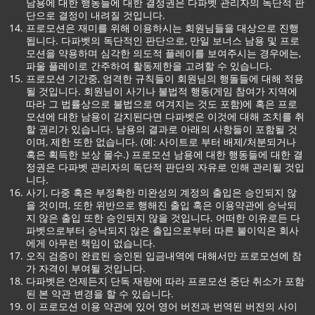
남용에 대한 행동들에 대한 결정권은 다파벳 관리자의 독단적 판
단으로 결정이 내려질 것입니다.
프로모션은 재미를 위해 이용하시는 회원님들을 대상으로 진행
됩니다. 다파벳의 독단적인 판단으로, 만일 보너스 남용 및 프로
모션을 약용하며 심각한 의도적 플레이를 보여주시는 경우에는,
파울 플레이로 간주하여 활동제한을 고려할 수 있습니다.
프로모션 기간중, 엄격한 규칙들이 회원님의 행돌들에 대해 적용
될 것입니다. 회원님이 사기나 불법적 행동(게임 참여가 지역에
따라 그 법률상으로 불법으로 여겨지는 것도 포함)에 혹은 프로
모션에 대한 남용이 감지된다면 다파벳은 이것에 대해 조치를 취
할 권리가 있습니다. 남용의 결과로 아래의 사항들이 포함될 것
이며, 제한 또한 없습니다. (예: 사이트로 부터 배제/처분되거나
혹은 획득한 보상 몰수.) 프로모션 남용에 대한 행동들에 대한 결
정권은 다파벳 관리자의 독단적 판단의 자유로 인해 관리될 것입
니다.
사기, 다중 혹은 부정확한 미완성의 계정의 출입은 승인되지 않
을 것이며, 또한 위반으로 행해진 출입 혹은 이용약관에 승낙되
지 않은 출입 또한 승인되지 않을 것입니다. 어떠한 이유로든 다
파벳으로부터 승낙되지 않은 출입으로부터 따른 불이익은 회사
에게 아무런 책임이 없습니다.
오직 검증이 완료된 승인된 입금내역에 대해서만 프로모션에 참
가 자격이 부여될 것입니다.
다파벳은 언제든지 단독 재량에 따라 프로모션 중단 취소가 포함
된 본 약관 변경을 할 수 있습니다.
이 프로모션 이용 약관에 있어 영어 버전과 번역된 버전의 사이