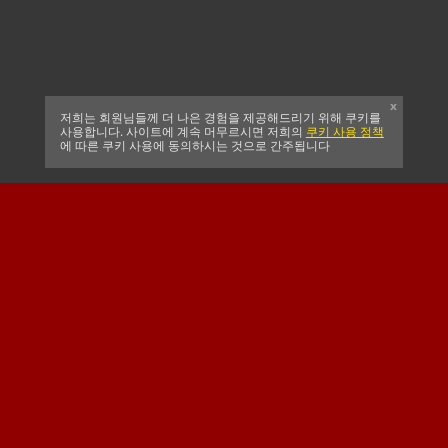
x
저희는 회원님들께 더 나은 경험을 제공해드리기 위해 쿠키를
사용합니다. 사이트에 계속 머무르시면 저희의
쿠키 사용 정책
에 따른 쿠키 사용에 동의하시는 것으로 간주됩니다
CELTIC FC
남아프리카 크리켓
SUSSEX CCC
공식 메인 클럽 스폰서
메이저 스폰서 & 공식
공식 협력사
베팅 파트너