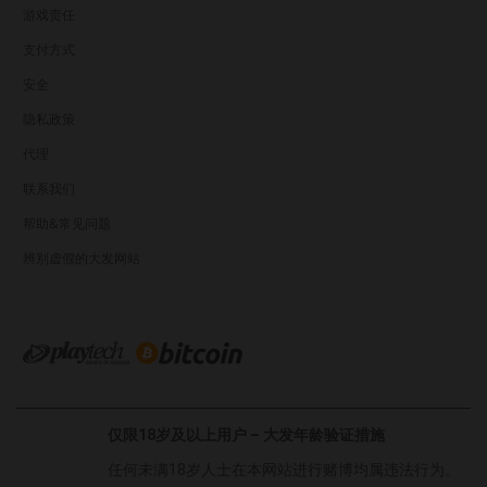
游戏责任
支付方式
安全
隐私政策
代理
联系我们
帮助&常见问题
辨别虚假的大发网站
仅限18岁及以上用户 – 大发年龄验证措施
任何未满18岁人士在本网站进行赌博均属违法行为。