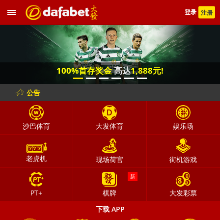
登录
注册
100%首存奖金
高达
1,888元!
公告
大
沙巴体育
大发体育
娱乐场
老虎机
现场荷官
街机游戏
新
PT+
棋牌
大发彩票
下载 APP