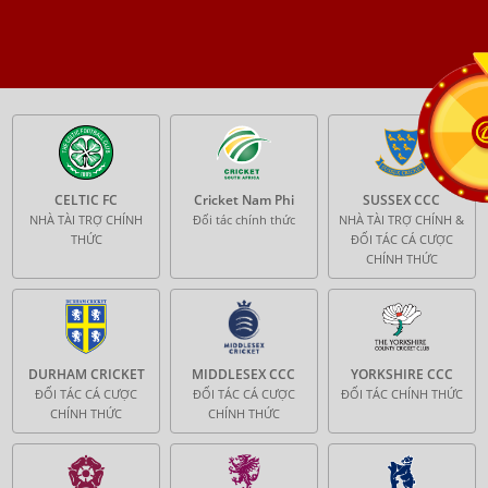
CELTIC FC
Cricket Nam Phi
SUSSEX CCC
NHÀ TÀI TRỢ CHÍNH
Đối tác chính thức
NHÀ TÀI TRỢ CHÍNH &
THỨC
ĐỐI TÁC CÁ CƯỢC
CHÍNH THỨC
DURHAM CRICKET
MIDDLESEX CCC
YORKSHIRE CCC
ĐỐI TÁC CÁ CƯỢC
ĐỐI TÁC CÁ CƯỢC
ĐỐI TÁC CHÍNH THỨC
CHÍNH THỨC
CHÍNH THỨC