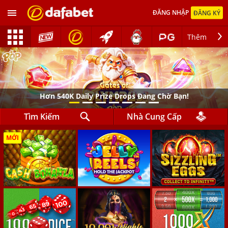
ĐĂNG NHẬP
ĐĂNG KÝ
Thêm
CHƠI LE LEGENDS. NHẬN NGAY 20,000 LƯỢT QUAY MIỄN PHÍ!
Tìm Kiếm
Nhà Cung Cấp
MỚI