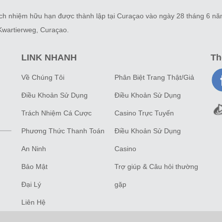
rách nhiệm hữu hạn được thành lập tại Curaçao vào ngày 28 tháng 6 n
 Kwartierweg, Curaçao.
LINK NHANH
Th
Về Chúng Tôi
Phân Biệt Trang Thật/Giả
Điều Khoản Sử Dụng
Điều Khoản Sử Dụng
Trách Nhiệm Cá Cược
Casino Trực Tuyến
Phương Thức Thanh Toán
Điều Khoản Sử Dụng
An Ninh
Casino
Bảo Mật
Trợ giúp & Câu hỏi thường
Đại Lý
gặp
Liên Hệ