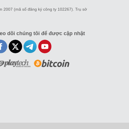
ăm 2007 (mã số đăng ký công ty 102267). Trụ sở
eo dõi chúng tôi để được cập nhật