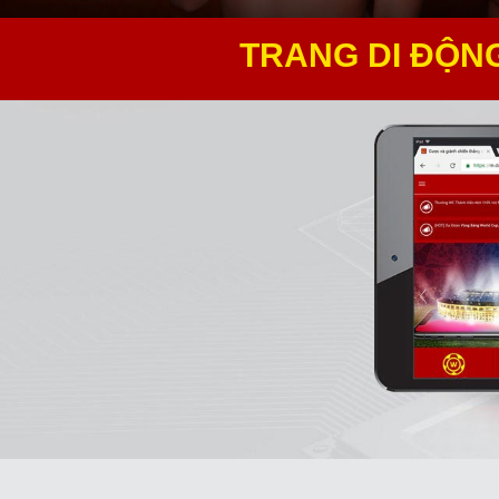
TRANG DI ĐỘN