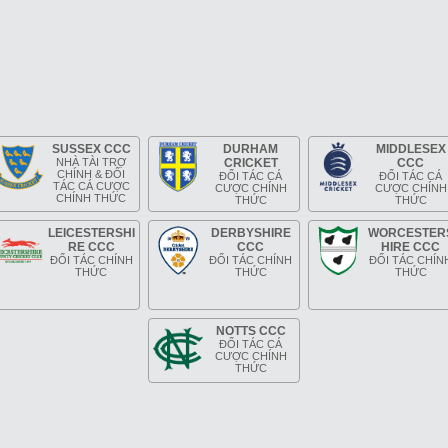
SUSSEX CCC
DURHAM
MIDDLESEX
NHÀ TÀI TRỢ
CRICKET
CCC
CHÍNH & ĐỐI
ĐỐI TÁC CÁ
ĐỐI TÁC CÁ
TÁC CÁ CƯỢC
CƯỢC CHÍNH
CƯỢC CHÍNH
CHÍNH THỨC
THỨC
THỨC
LEICESTERSHI
DERBYSHIRE
WORCESTER
RE CCC
CCC
HIRE CCC
ĐỐI TÁC CHÍNH
ĐỐI TÁC CHÍNH
ĐỐI TÁC CHÍN
THỨC
THỨC
THỨC
NOTTS CCC
ĐỐI TÁC CÁ
CƯỢC CHÍNH
THỨC