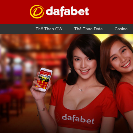
Thể Thao OW
Thể Thao Dafa
Casino