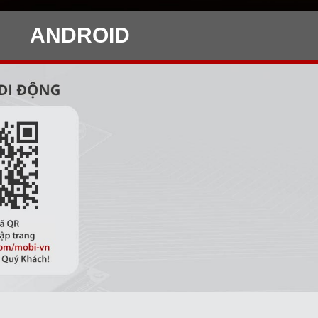
ANDROID