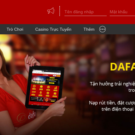
Trò Chơi
Casino Trực Tuyến
Thêm